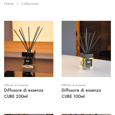
Home
Collections
Diffusori di essenza
Diffusori di essenza
Diffusore di essenza
Diffusore di essenza
CUBE 200ml
CUBE 100ml