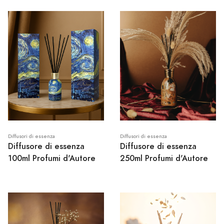
Diffusori di essenza
Diffusori di essenza
Diffusore di essenza
Diffusore di essenza
100ml Profumi d'Autore
250ml Profumi d'Autore