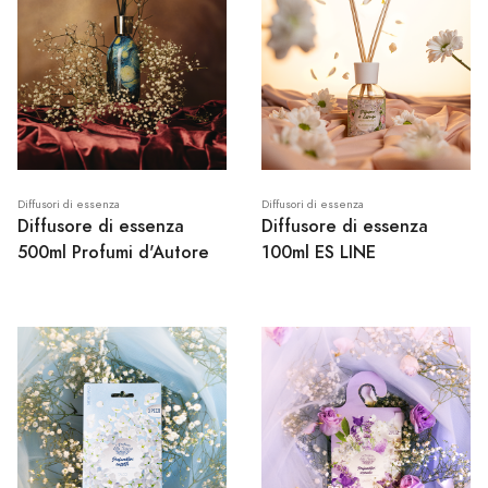
Diffusori di essenza
Diffusori di essenza
Diffusore di essenza
Diffusore di essenza
500ml Profumi d'Autore
100ml ES LINE