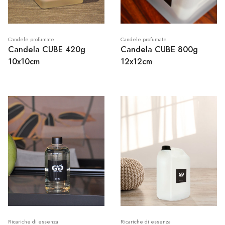
Candele profumate
Candele profumate
Candela CUBE 420g
Candela CUBE 800g
10x10cm
12x12cm
Ricariche di essenza
Ricariche di essenza