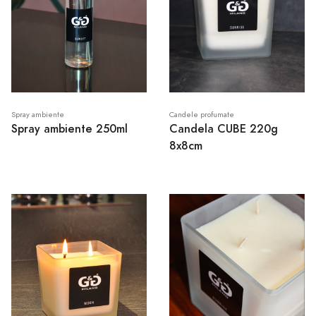
Spray ambiente
Candele profumate
Spray ambiente 250ml
Candela CUBE 220g
8x8cm